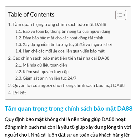
Table of Contents
Tầm quan trọng trong chính sách bảo mật DA88
Bảo vệ toàn bộ thông tin riêng tư của người dùng
Đảm bảo bảo mật cho các hoạt động tài chính
Xây dựng niềm tin tưởng tuyệt đối với người chơi
Hạn chế các mối đe dọa liên quan đến bảo mật
Các chính sách bảo mật tiên tiến tại nhà cái DA88
Mã hóa dữ liệu toàn diện
Kiểm soát quyền truy cập
Giám sát an ninh liên tục 24/7
Quyền lợi của người chơi trong chính sách bảo mật DA88
Lời kết
Tầm quan trọng trong chính sách bảo mật DA88
Quy định bảo mật không chỉ là nền tảng giúp DA88 hoạt
động minh bạch mà còn là yếu tố giúp xây dựng lòng tin với
người chơi. Nhà cái luôn đặt sự an toàn của khách hàng lên