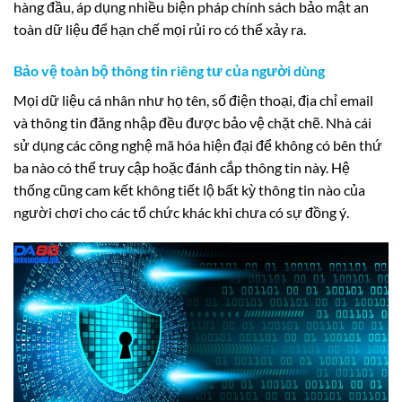
hàng đầu, áp dụng nhiều biện pháp chính sách bảo mật an
toàn dữ liệu để hạn chế mọi rủi ro có thể xảy ra.
Bảo vệ toàn bộ thông tin riêng tư của người dùng
Mọi dữ liệu cá nhân như họ tên, số điện thoại, địa chỉ email
và thông tin đăng nhập đều được bảo vệ chặt chẽ. Nhà cái
sử dụng các công nghệ mã hóa hiện đại để không có bên thứ
ba nào có thể truy cập hoặc đánh cắp thông tin này. Hệ
thống cũng cam kết không tiết lộ bất kỳ thông tin nào của
người chơi cho các tổ chức khác khi chưa có sự đồng ý.