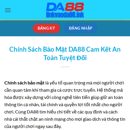
Bỏ
qua
nội
dung
ĐĂNG KÝ
ĐĂNG NHẬP
Chính Sách Bảo Mật DA88 Cam Kết An
Toàn Tuyệt Đối
Chính sách bảo mật
là yếu tố quan trọng mà mọi người chơi
cần quan tâm khi tham gia cá cược trực tuyến. Hệ thống mã
hóa được xây dựng với công nghệ tiên tiến giúp giữ an toàn
thông tin cá nhân, tài chính và quyền lợi tốt nhất cho người
chơi. Cùng
DA88
tìm hiểu chi tiết về các quy định và cách
nhà cái thắt chặt an ninh mạng cho mọi giao dịch và thông tin
của người chơi ngay sau đây.