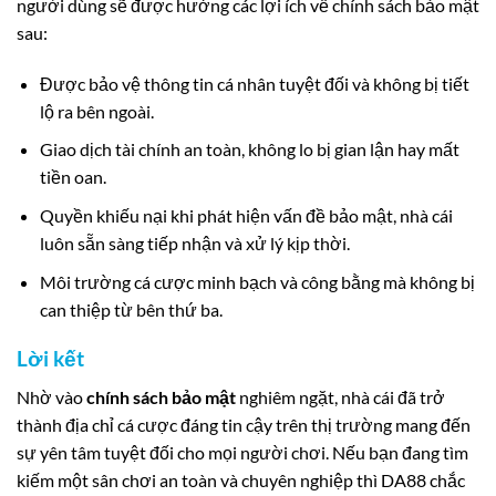
người dùng sẽ được hưởng các lợi ích về chính sách bảo mật
sau:
Được bảo vệ thông tin cá nhân tuyệt đối và không bị tiết
lộ ra bên ngoài.
Giao dịch tài chính an toàn, không lo bị gian lận hay mất
tiền oan.
Quyền khiếu nại khi phát hiện vấn đề bảo mật, nhà cái
luôn sẵn sàng tiếp nhận và xử lý kịp thời.
Môi trường cá cược minh bạch và công bằng mà không bị
can thiệp từ bên thứ ba.
Lời kết
Nhờ vào
chính sách bảo mật
nghiêm ngặt, nhà cái đã trở
thành địa chỉ cá cược đáng tin cậy trên thị trường mang đến
sự yên tâm tuyệt đối cho mọi người chơi. Nếu bạn đang tìm
kiếm một sân chơi an toàn và chuyên nghiệp thì DA88 chắc