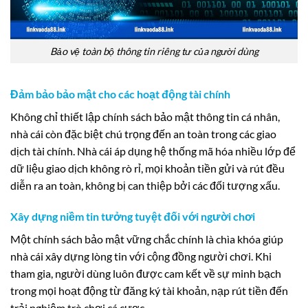
Bảo vệ toàn bộ thông tin riêng tư của người dùng
Đảm bảo bảo mật cho các hoạt động tài chính
Không chỉ thiết lập chính sách bảo mật thông tin cá nhân,
nhà cái còn đặc biệt chú trọng đến an toàn trong các giao
dịch tài chính. Nhà cái áp dụng hệ thống mã hóa nhiều lớp để
dữ liệu giao dịch không rò rỉ, mọi khoản tiền gửi và rút đều
diễn ra an toàn, không bị can thiệp bởi các đối tượng xấu.
Xây dựng niềm tin tưởng tuyệt đối với người chơi
Một chính sách bảo mật vững chắc chính là chìa khóa giúp
nhà cái xây dựng lòng tin với cộng đồng người chơi. Khi
tham gia, người dùng luôn được cam kết về sự minh bạch
trong mọi hoạt động từ đăng ký tài khoản, nạp rút tiền đến
trải nghiệm trò chơi cá cược.