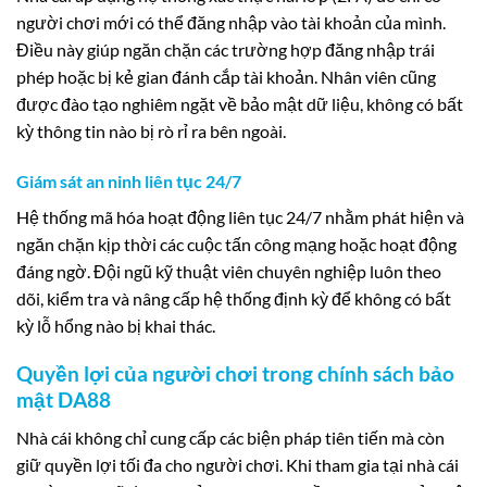
người chơi mới có thể đăng nhập vào tài khoản của mình.
Điều này giúp ngăn chặn các trường hợp đăng nhập trái
phép hoặc bị kẻ gian đánh cắp tài khoản. Nhân viên cũng
được đào tạo nghiêm ngặt về bảo mật dữ liệu, không có bất
kỳ thông tin nào bị rò rỉ ra bên ngoài.
Giám sát an ninh liên tục 24/7
Hệ thống mã hóa hoạt động liên tục 24/7 nhằm phát hiện và
ngăn chặn kịp thời các cuộc tấn công mạng hoặc hoạt động
đáng ngờ. Đội ngũ kỹ thuật viên chuyên nghiệp luôn theo
dõi, kiểm tra và nâng cấp hệ thống định kỳ để không có bất
kỳ lỗ hổng nào bị khai thác.
Quyền lợi của người chơi trong chính sách bảo
mật DA88
Nhà cái không chỉ cung cấp các biện pháp tiên tiến mà còn
giữ quyền lợi tối đa cho người chơi. Khi tham gia tại nhà cái