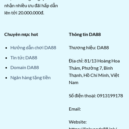
nhận nhiều ưu đãi hấp dẫn
lên tới 20.000.000đ.
Chuyên mục hot
Thông tin DA88
Hướng dẫn chơi DA88
Thương hiệu: DA88
Tin tức DA88
Địa chỉ:
81/13 Hoàng Hoa
Domain DA88
Thám, Phường 7, Bình
Thạnh, Hồ Chí Minh, Việt
Ngân hàng tặng tiền
Nam
Số điện thoại:
0913199178
Email:
Website:
https://linkvaoda88.ink/