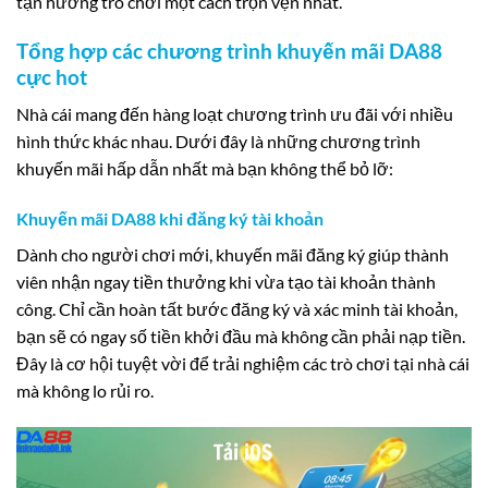
tận hưởng trò chơi một cách trọn vẹn nhất.
Tổng hợp các chương trình khuyến mãi DA88
cực hot
Nhà cái mang đến hàng loạt chương trình ưu đãi với nhiều
hình thức khác nhau. Dưới đây là những chương trình
khuyến mãi hấp dẫn nhất mà bạn không thể bỏ lỡ:
Khuyến mãi DA88 khi đăng ký tài khoản
Dành cho người chơi mới, khuyến mãi đăng ký giúp thành
viên nhận ngay tiền thưởng khi vừa tạo tài khoản thành
công. Chỉ cần hoàn tất bước đăng ký và xác minh tài khoản,
bạn sẽ có ngay số tiền khởi đầu mà không cần phải nạp tiền.
Đây là cơ hội tuyệt vời để trải nghiệm các trò chơi tại nhà cái
mà không lo rủi ro.