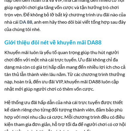
giúp người chơi gia tăng vốn cược và tận hưởng trò chơi
trọn vẹn. Để không bỏ lỡ bất kỳ chương trình ưu đãi nào của
nhà cái
DA 88
, anh em hãy theo dõi bài viết tổng hợp sau đây
của chúng tôi nhé.
Giới thiệu đôi nét về khuyến mãi DA88
Khuyến mãi luôn là yếu tố quan trọng giúp thu hút người
chơi đến với một nhà cái trực tuyến. Ưu đãi không chỉ đa
dạng mà còn có giá trị hấp dẫn mang đến nhiều lợi ích cho cả
tân thủ lẫn thành viên lâu năm. Từ các chương trình thưởng
nạp, hoàn trả, đến ưu đãi VIP, khuyến mãi DA88 luôn cập
nhật mới giúp người chơi có thêm vốn cược.
Hệ thống ưu đãi hấp dẫn của nhà cái trực tuyến được thiết
kế dành riêng cho từng đối tượng thành viên, đảm bảo phù
hợp với mọi nhu cầu cá cược. Mỗi chương trình đều có điều
kiện tham gia đơn giản, hỗ trợ tối đa để người chơi có cơ hội