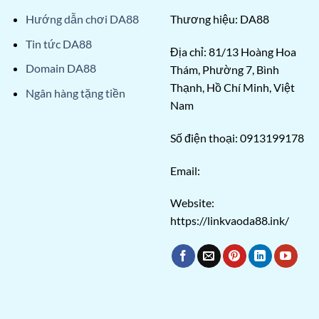
Hướng dẫn chơi DA88
Thương hiệu: DA88
Tin tức DA88
Địa chỉ:
81/13 Hoàng Hoa
Domain DA88
Thám, Phường 7, Bình
Thạnh, Hồ Chí Minh, Việt
Ngân hàng tặng tiền
Nam
Số điện thoại:
0913199178
Email:
Website:
https://linkvaoda88.ink/