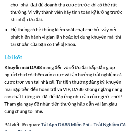
chơi phải đạt đủ doanh thu cược trước khi có thể rút
thưởng. Vì vậy thành viên hãy tính toán kỹ lưỡng trước
khi nhận ưu đãi.
Hệ thống có hệ thống kiểm soát chặt chẽ bởi vậy nếu
phát hiện hành vi gian lận hoặc lợi dụng khuyến mãi thì
tài khoản của bạn có thể bị khóa.
Lời kết
Khuyến mãi DA88
mang đến vô số ưu đãi hấp dẫn giúp
người chơi có thêm vốn cược và tận hưởng trải nghiệm cá
cược trọn vẹn tại nhà cái. Từ tiền thưởng đăng ký, khuyến
mãi nạp tiền đến hoàn trả và VIP, DA88 không ngừng nâng
cao chất lượng ưu đãi để đáp ứng nhu cầu của người chơi!
Tham gia ngay để nhận tiền thưởng hấp dẫn và làm giàu
cùng chúng tôi nhé.
Bài viết liên quan:
Tải App DA88 Miễn Phí – Trải Nghiệm Cá