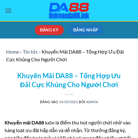
Bỏ
qua
nội
dung
ĐĂNG KÝ
ĐĂNG NHẬP
Home
-
Tin tức
-
Khuyến Mãi DA88 – Tổng Hợp Ưu Đãi
Cực Khủng Cho Người Chơi
Khuyến Mãi DA88 – Tổng Hợp Ưu
Đãi Cực Khủng Cho Người Chơi
ĐĂNG VÀO
14/03/2025
BỞI
ADMIN
Khuyến mãi DA88
luôn là điểm thu hút người chơi nhờ vào
hàng loạt ưu đãi hấp dẫn và dễ nhận. Từ thưởng đăng ký,
nạp tiền đến hoàn trả và VIP, nhà cái mang đến nhiều cơ hội