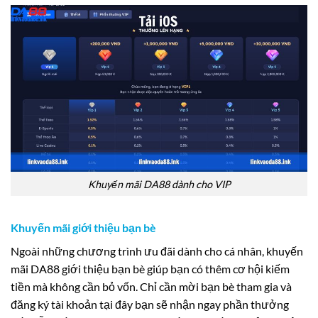
Khuyến mãi DA88 dành cho VIP
Khuyến mãi giới thiệu bạn bè
Ngoài những chương trình ưu đãi dành cho cá nhân, khuyến
mãi DA88 giới thiệu bạn bè giúp bạn có thêm cơ hội kiếm
tiền mà không cần bỏ vốn. Chỉ cần mời bạn bè tham gia và
đăng ký tài khoản tại đây bạn sẽ nhận ngay phần thưởng