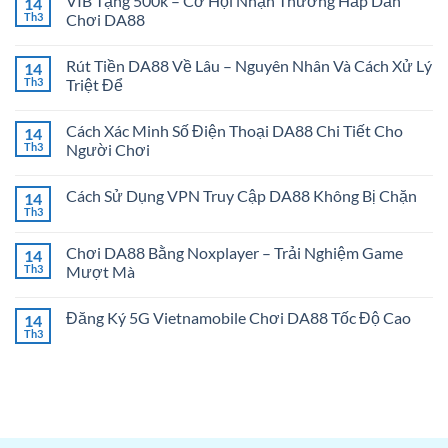
VIB Tặng 500k – Cơ Hội Nhận Thưởng Hấp Dẫn
14
Phí
300k
bình
Trải
–
luận
Th3
Chơi DA88
Nghiệm
Cơ
ở
DA88
Hội
Techcombank
Không
Thả
Cho
Tặng
có
Rút Tiền DA88 Về Lâu – Nguyên Nhân Và Cách Xử Lý
14
Ga
Game
100k
bình
Thủ
–
luận
Th3
Triệt Để
Khi
Nhận
ở
Chơi
Tiền
VIB
Không
Tại
Miễn
Tặng
có
Cách Xác Minh Số Điện Thoại DA88 Chi Tiết Cho
14
DA88
Phí
500k
bình
Cá
–
luận
Th3
Người Chơi
Cược
Cơ
ở
Tại
Hội
Rút
Không
DA88
Nhận
Tiền
có
Cách Sử Dụng VPN Truy Cập DA88 Không Bị Chặn
14
Thưởng
DA88
bình
Hấp
Về
luận
Th3
Không
Dẫn
Lâu
ở
có
Chơi
–
Cách
bình
DA88
Nguyên
Xác
Chơi DA88 Bằng Noxplayer – Trải Nghiệm Game
14
luận
Nhân
Minh
ở
Th3
Mượt Mà
Và
Số
Cách
Cách
Điện
Không
Sử
Xử
Thoại
có
Dụng
Lý
DA88
Đăng Ký 5G Vietnamobile Chơi DA88 Tốc Độ Cao
14
bình
VPN
Triệt
Chi
luận
Truy
Th3
Để
Tiết
Không
ở
Cập
Cho
có
Chơi
DA88
Người
bình
DA88
Không
Chơi
luận
Bằng
Bị
ở
Noxplayer
Chặn
Đăng
–
Ký
Trải
5G
Nghiệm
Vietnamobile
Game