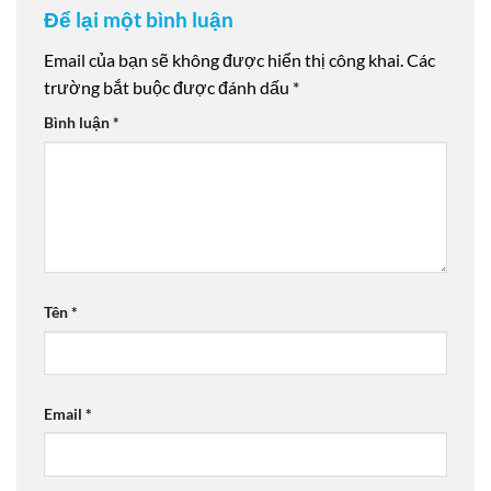
Để lại một bình luận
Email của bạn sẽ không được hiển thị công khai.
Các
trường bắt buộc được đánh dấu
*
Bình luận
*
Tên
*
Email
*