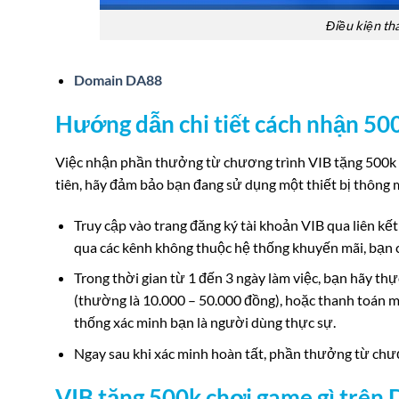
Điều kiện th
Domain DA88
Hướng dẫn chi tiết cách nhận 50
Việc nhận phần thưởng từ chương trình VIB tặng 500k
tiên, hãy đảm bảo bạn đang sử dụng một thiết bị thông m
Truy cập vào trang đăng ký tài khoản VIB qua liên kế
qua các kênh không thuộc hệ thống khuyến mãi, bạn c
Trong thời gian từ 1 đến 3 ngày làm việc, bạn hãy thự
(thường là 10.000 – 50.000 đồng), hoặc thanh toán mộ
thống xác minh bạn là người dùng thực sự.
Ngay sau khi xác minh hoàn tất, phần thưởng từ chư
VIB tặng 500k chơi game gì trên