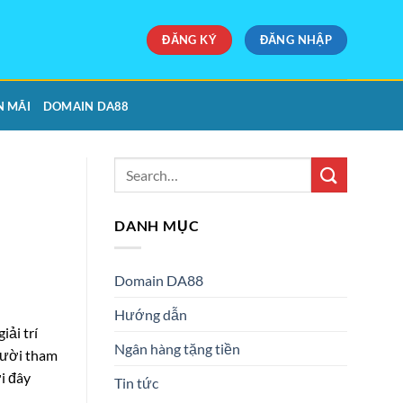
ĐĂNG KÝ
ĐĂNG NHẬP
 MÃI
DOMAIN DA88
DANH MỤC
Domain DA88
Hướng dẫn
iải trí
Ngân hàng tặng tiền
gười tham
i đây
Tin tức