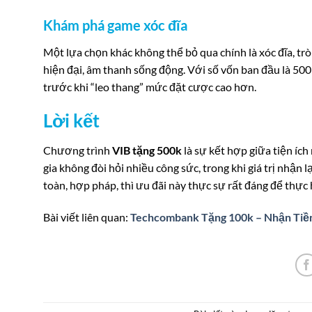
Khám phá game xóc đĩa
Một lựa chọn khác không thể bỏ qua chính là xóc đĩa, tr
hiện đại, âm thanh sống động. Với số vốn ban đầu là 50
trước khi “leo thang” mức đặt cược cao hơn.
Lời kết
Chương trình
VIB tặng 500k
là sự kết hợp giữa tiện ích
gia không đòi hỏi nhiều công sức, trong khi giá trị nhận l
toàn, hợp pháp, thì ưu đãi này thực sự rất đáng để thự
Bài viết liên quan:
Techcombank Tặng 100k – Nhận Tiề