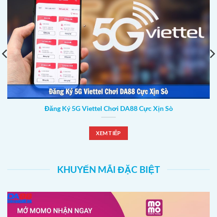
Trò chơi đa dạng, phong phú và chất lượng
Đăng Ký 5G Viettel Chơi DA88 Cực Xịn Sò
Chăm sóc khách hàng tận tình
DA88 huấn luyện cho đội ngũ tư vấn giàu kinh nghiệm, luôn
XEM TIẾP
sẵn sàng hỗ trợ cược thủ 24/7. Ngay từ khi gia nhập thị
trường Việt Nam, nhà cái đã đầu tư mạnh vào nhân lực bản
KHUYẾN MÃI ĐẶC BIỆT
địa, nên bạn sẽ nhận được sự hỗ trợ nhanh chóng bằng
ngôn ngữ thân thuộc.
Đội ngũ này được đào tạo bài bản, am hiểu sâu về sản phẩm,
quy trình giao dịch và các vấn đề kỹ thuật, giúp giải đáp mọi