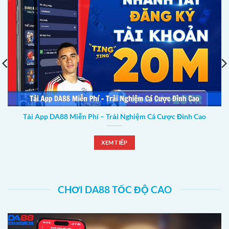
thiệp bên ngoài, cơ hội thắng là như nhau. Các chính sách,
điều khoản rõ ràng và được cập nhật đầy đủ trên hệ thống,
nên hội viên nắm rõ quyền lợi của mình trước khi đặt cược.
Đội ngũ hỗ trợ luôn sẵn sàng giải đáp thắc mắc 24/7, đảm
bảo trải nghiệm an toàn và đáng tin cậy.
Trò chơi đa dạng, phong phú và chất lượng
DA88 sở hữu hệ thống trò chơi đa dạng như thể thao, bắn
cá, casino, xổ số hay trò nổ hũ hấp dẫn. Mỗi sản phẩm đều
Tải App DA88 Miễn Phí – Trải Nghiệm Cá Cược Đỉnh Cao
được phát triển bởi các nhà cung cấp hàng đầu, đảm bảo
chất lượng đồ họa và âm thanh sống động. Thành viên có thể
XEM TIẾP
lựa chọn giữa hàng trăm trò game, với cơ hội trúng thưởng
lớn. Không dừng lại ở đó, DA88 liên tục cập nhật thêm game
mới, mang đến trải nghiệm không bao giờ nhàm chán.
CHƠI DA88 TỐC ĐỘ CAO