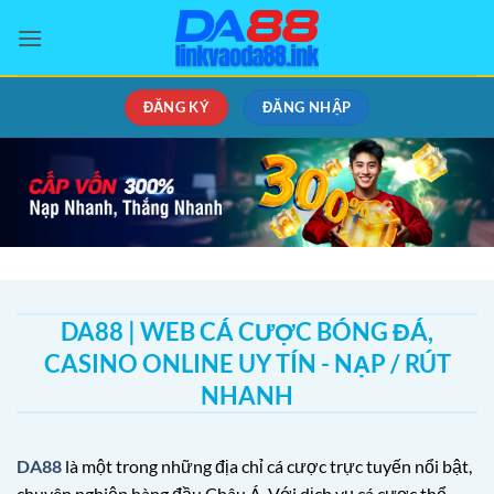
Bỏ
qua
nội
dung
ĐĂNG KÝ
ĐĂNG NHẬP
DA88 | WEB CÁ CƯỢC BÓNG ĐÁ,
CASINO ONLINE UY TÍN - NẠP / RÚT
NHANH
DA88
là một trong những địa chỉ cá cược trực tuyến nổi bật,
chuyên nghiệp hàng đầu Châu Á. Với dịch vụ cá cược thể