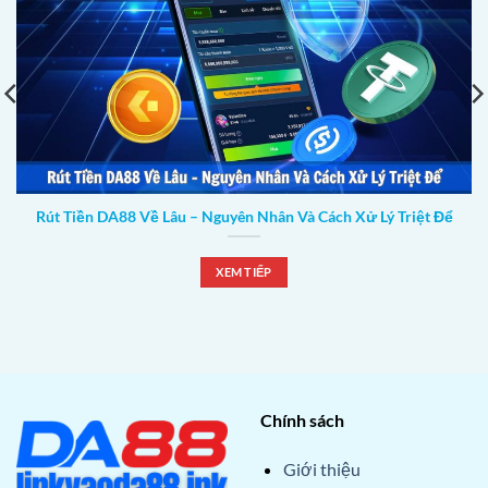
Xây dựng hệ thống giao dịch hiện đại, DA88 mang đến trải
nghiệm thanh toán linh hoạt, nhanh gọn và chính xác. Nhà
cái hợp tác với nhiều ngân hàng lớn nên hỗ trợ cho công việc
nạp rút dễ dàng chỉ trong vài phút. Khi thắng cược, hệ thống
sẽ tự động xét duyệt và chuyển tiền về tài khoản ngay lập
tức, không có tình trạng trì hoãn. Mọi giao dịch đều được
lưu trữ minh bạch trên hệ thống, giúp bạn dễ dàng tra soát
khi cần thiết.
Rút Tiền DA88 Về Lâu – Nguyên Nhân Và Cách Xử Lý Triệt Để
XEM TIẾP
Chính sách
Giới thiệu