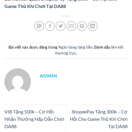
Game Thủ Khi Chơi Tại DA88
Bài viết này được đăng trong
Ngân hàng tặng tiền
. Đánh dấu
liên kết
thường trực
.
ADMIN
VIB Tặng 500k – Cơ Hội
ShopeePay Tặng 300k – Cơ
Nhận Thưởng Hấp Dẫn Chơi
Hội Cho Game Thủ Khi Chơi
DA88
Tại DA88