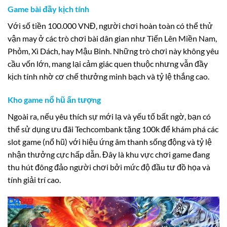
Game bài đầy kịch tính
Với số tiền 100.000 VNĐ, người chơi hoàn toàn có thể thử
vận may ở các trò chơi bài dân gian như Tiến Lên Miền Nam,
Phỏm, Xì Dách, hay Mậu Binh. Những trò chơi này không yêu
cầu vốn lớn, mang lại cảm giác quen thuộc nhưng vẫn đầy
kịch tính nhờ cơ chế thưởng minh bạch và tỷ lệ thắng cao.
Kho game nổ hũ ấn tượng
Ngoài ra, nếu yêu thích sự mới lạ và yếu tố bất ngờ, bạn có
thể sử dụng ưu đãi Techcombank tặng 100k để khám phá các
slot game (nổ hũ) với hiệu ứng âm thanh sống động và tỷ lệ
nhận thưởng cực hấp dẫn. Đây là khu vực chơi game đang
thu hút đông đảo người chơi bởi mức độ đầu tư đồ họa và
tính giải trí cao.