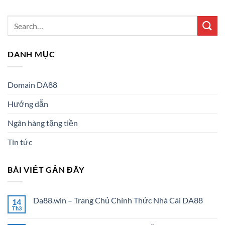
DANH MỤC
Domain DA88
Hướng dẫn
Ngân hàng tặng tiền
Tin tức
BÀI VIẾT GẦN ĐÂY
Da88.win – Trang Chủ Chính Thức Nhà Cái DA88
14
Th3
Không
có
bình