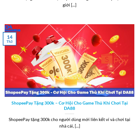
giới [...]
14
Th3
ShopeePay Tặng 300k – Cơ Hội Cho Game Thủ Khi Chơi Tại
DA88
ShopeePay tặng 300k cho người dùng mới liên kết ví và chơi tại
nhà cái, [...]