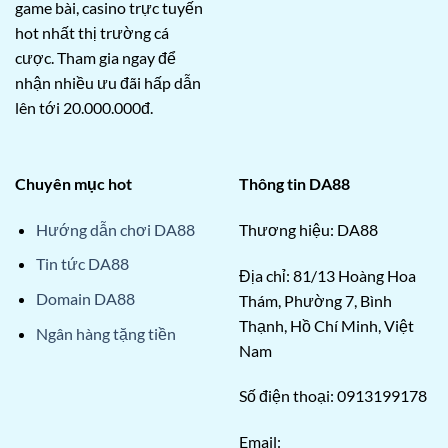
game bài, casino trực tuyến
hot nhất thị trường cá
cược. Tham gia ngay để
nhận nhiều ưu đãi hấp dẫn
lên tới 20.000.000đ.
Chuyên mục hot
Thông tin DA88
Hướng dẫn chơi DA88
Thương hiệu: DA88
Tin tức DA88
Địa chỉ:
81/13 Hoàng Hoa
Domain DA88
Thám, Phường 7, Bình
Thạnh, Hồ Chí Minh, Việt
Ngân hàng tặng tiền
Nam
Số điện thoại:
0913199178
Email: