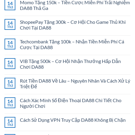
Momo Tặng 150k – Tiền Cược Miễn Phí Trải Nghiệm
14
luận
ở
Th3
DA88 Thả Ga
Da88.win
Không
–
có
Trang
ShopeePay Tặng 300k – Cơ Hội Cho Game Thủ Khi
14
bình
Chủ
luận
Chính
Th3
Chơi Tại DA88
ở
Thức
Momo
Không
Nhà
Tặng
có
Cái
Techcombank Tặng 100k – Nhận Tiền Miễn Phí Cá
14
150k
bình
DA88
–
luận
Th3
Cược Tại DA88
Tiền
ở
Cược
ShopeePay
Không
Miễn
Tặng
có
VIB Tặng 500k – Cơ Hội Nhận Thưởng Hấp Dẫn
14
Phí
300k
bình
Trải
–
luận
Th3
Chơi DA88
Nghiệm
Cơ
ở
DA88
Hội
Techcombank
Không
Thả
Cho
Tặng
có
Rút Tiền DA88 Về Lâu – Nguyên Nhân Và Cách Xử Lý
14
Ga
Game
100k
bình
Thủ
–
luận
Th3
Triệt Để
Khi
Nhận
ở
Chơi
Tiền
VIB
Không
Tại
Miễn
Tặng
có
Cách Xác Minh Số Điện Thoại DA88 Chi Tiết Cho
14
DA88
Phí
500k
bình
Cá
–
luận
Th3
Người Chơi
Cược
Cơ
ở
Tại
Hội
Rút
Không
DA88
Nhận
Tiền
có
Cách Sử Dụng VPN Truy Cập DA88 Không Bị Chặn
14
Thưởng
DA88
bình
Hấp
Về
luận
Th3
Không
Dẫn
Lâu
ở
có
Chơi
–
Cách
bình