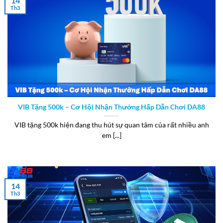
14
Th3
VIB Tặng 500k – Cơ Hội Nhận Thưởng Hấp Dẫn Chơi DA88
VIB tặng 500k hiện đang thu hút sự quan tâm của rất nhiều anh
em [...]
14
Th3