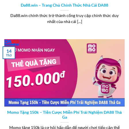
Da88.win – Trang Chủ Chính Thức Nhà Cái DA88
Da88.win chính thức trở thành cổng truy cập chính thức duy
nhất của nhà cái [...]
14
Th3
Momo Tặng 150k – Tiền Cược Miễn Phí Trải Nghiệm DA88 Thả
Ga
Momo tặng 150k là cơ hội hấp dẫn để người chơi tiếp cận thế