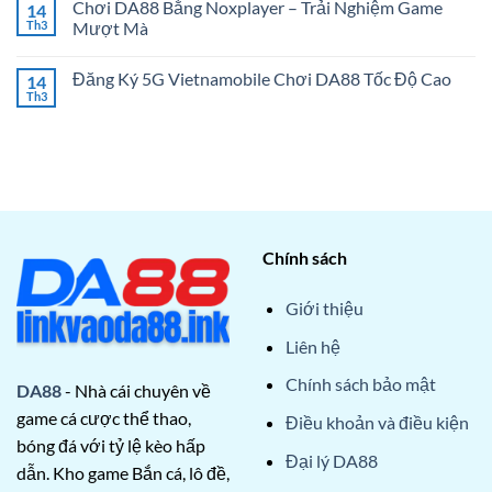
DA88
Nguyên
Xác
Chơi DA88 Bằng Noxplayer – Trải Nghiệm Game
14
luận
Nhân
Minh
ở
Th3
Mượt Mà
Và
Số
Cách
Cách
Điện
Không
Sử
Xử
Thoại
có
Dụng
Lý
DA88
Đăng Ký 5G Vietnamobile Chơi DA88 Tốc Độ Cao
14
bình
VPN
Triệt
Chi
luận
Truy
Th3
Để
Tiết
Không
ở
Cập
Cho
có
Chơi
DA88
Người
bình
DA88
Không
Chơi
luận
Bằng
Bị
ở
Noxplayer
Chặn
Đăng
–
Ký
Trải
5G
Nghiệm
Vietnamobile
Game
Chơi
Mượt
DA88
Mà
Chính sách
Tốc
Độ
Cao
Giới thiệu
Liên hệ
Chính sách bảo mật
DA88
- Nhà cái chuyên về
game cá cược thể thao,
Điều khoản và điều kiện
bóng đá với tỷ lệ kèo hấp
Đại lý DA88
dẫn. Kho game Bắn cá, lô đề,