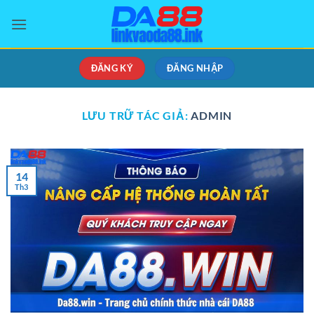
Bỏ
qua
nội
dung
ĐĂNG KÝ
ĐĂNG NHẬP
LƯU TRỮ TÁC GIẢ:
ADMIN
14
Th3