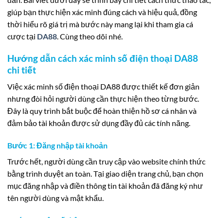
giúp bạn thực hiện xác minh đúng cách và hiệu quả, đồng
thời hiểu rõ giá trị mà bước này mang lại khi tham gia cá
cược tại
DA88
. Cùng theo dõi nhé.
Hướng dẫn cách xác minh số điện thoại DA88
chi tiết
Việc xác minh số điện thoại DA88 được thiết kế đơn giản
nhưng đòi hỏi người dùng cần thực hiện theo từng bước.
Đây là quy trình bắt buộc để hoàn thiện hồ sơ cá nhân và
đảm bảo tài khoản được sử dụng đầy đủ các tính năng.
Bước 1: Đăng nhập tài khoản
Trước hết, người dùng cần truy cập vào website chính thức
bằng trình duyệt an toàn. Tại giao diện trang chủ, bạn chọn
mục đăng nhập và điền thông tin tài khoản đã đăng ký như
tên người dùng và mật khẩu.