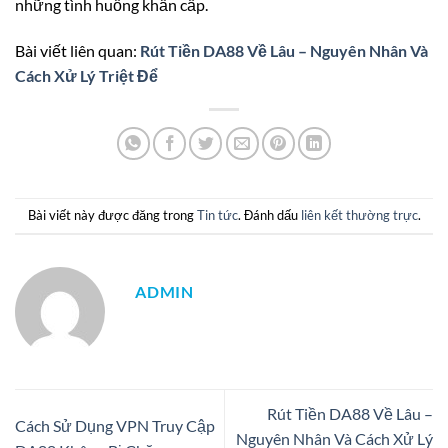
những tình huống khẩn cấp.
Bài viết liên quan:
Rút Tiền DA88 Về Lâu – Nguyên Nhân Và
Cách Xử Lý Triệt Để
Bài viết này được đăng trong
Tin tức
. Đánh dấu
liên kết thường trực
.
ADMIN
Rút Tiền DA88 Về Lâu –
Cách Sử Dụng VPN Truy Cập
Nguyên Nhân Và Cách Xử Lý