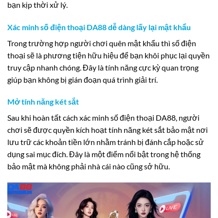
bạn kịp thời xử lý.
Xác minh số điện thoại DA88 dễ dàng lấy lại mật khẩu
Trong trường hợp người chơi quên mật khẩu thì số điện
thoại sẽ là phương tiện hữu hiệu để bạn khôi phục lại quyền
truy cập nhanh chóng. Đây là tính năng cực kỳ quan trọng
giúp bạn không bị gián đoạn quá trình giải trí.
Mở tính năng két sắt
Sau khi hoàn tất cách xác minh số điện thoại DA88, người
chơi sẽ được quyền kích hoạt tính năng két sắt bảo mật nơi
lưu trữ các khoản tiền lớn nhằm tránh bị đánh cắp hoặc sử
dụng sai mục đích. Đây là một điểm nổi bật trong hệ thống
bảo mật mà không phải nhà cái nào cũng sở hữu.