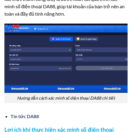
minh số điện thoại DA88, giúp tài khoản của bạn trở nên an
toàn và đầy đủ tính năng hơn.
Hướng dẫn cách xác minh số điện thoại DA88 chi tiết
Tin tức DA88
Lợi ích khi thực hiện xác minh số điện thoại