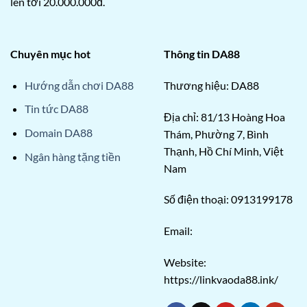
lên tới 20.000.000đ.
Chuyên mục hot
Thông tin DA88
Hướng dẫn chơi DA88
Thương hiệu: DA88
Tin tức DA88
Địa chỉ:
81/13 Hoàng Hoa
Domain DA88
Thám, Phường 7, Bình
Thạnh, Hồ Chí Minh, Việt
Ngân hàng tặng tiền
Nam
Số điện thoại:
0913199178
Email:
Website:
https://linkvaoda88.ink/