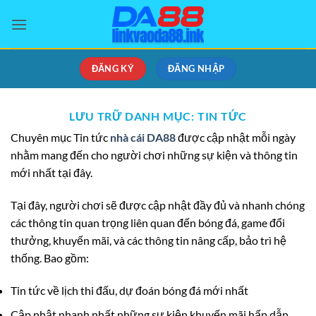
Bỏ
qua
nội
dung
ĐĂNG KÝ
ĐĂNG NHẬP
LƯU TRỮ DANH MỤC:
TIN TỨC
Chuyên mục Tin tức
nhà cái DA88
được cập nhật mỗi ngày
nhằm mang đến cho người chơi những sự kiện và thông tin
mới nhất tại đây.
Tại đây, người chơi sẽ được cập nhật đầy đủ và nhanh chóng
các thông tin quan trọng liên quan đến bóng đá, game đổi
thưởng, khuyến mãi, và các thông tin nâng cấp, bảo trì hệ
thống. Bao gồm:
Tin tức về lịch thi đấu, dự đoán bóng đá mới nhất
Cập nhật nhanh nhất những sự kiện khuyến mãi hấp dẫn