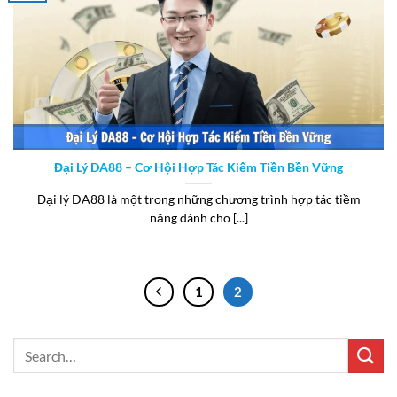
Đại Lý DA88 – Cơ Hội Hợp Tác Kiếm Tiền Bền Vững
Đại lý DA88 là một trong những chương trình hợp tác tiềm
năng dành cho [...]
1
2