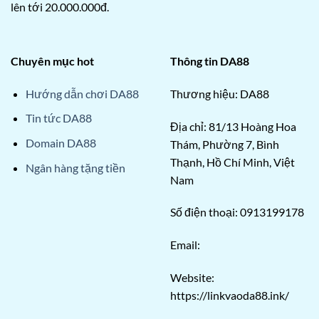
lên tới 20.000.000đ.
Chuyên mục hot
Thông tin DA88
Hướng dẫn chơi DA88
Thương hiệu: DA88
Tin tức DA88
Địa chỉ:
81/13 Hoàng Hoa
Domain DA88
Thám, Phường 7, Bình
Thạnh, Hồ Chí Minh, Việt
Ngân hàng tặng tiền
Nam
Số điện thoại:
0913199178
Email:
Website:
https://linkvaoda88.ink/